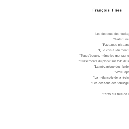
François Fries
Les dessous des feullag
"
Water Lili
"
Paysages glissant
"
Que vois-tu du mont 
"
Tout s'écoule, même les montagne
"
Glissements du plaisir sur toile de l
"
La mécanique des fluide
"Wall Pape
"
La mélancolie de la rési
"
Les dessous des feuillage
"
Ecrits sur toile de 